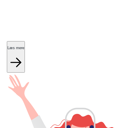
SPØRGSMÅL & SVAR
Få hjælp til din Husforsikring
Få svar på de mest stillede spørgsmål om IDA Forsikrings
Husforsikring, dækninger og tilvalg.
Læs mere