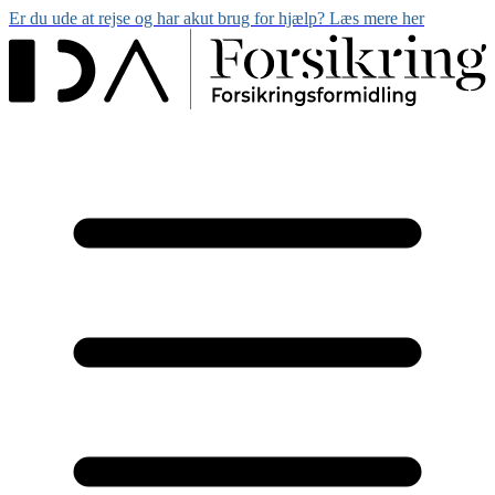
Er du ude at rejse og har akut brug for hjælp? Læs mere her